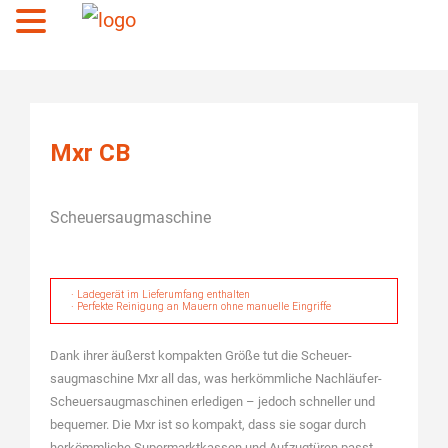
Menü
Mxr CB
Scheuersaugmaschine
· Ladegerät im Lieferumfang enthalten
· Perfekte Reinigung an Mauern ohne manuelle Eingriffe
Dank ihrer äußerst kompakten Größe tut die Scheuer­
saugmaschine Mxr all das, was herkömmliche Nach­läufer-
Scheuersaugmaschinen erledigen – jedoch schneller und
bequemer. Die Mxr ist so kompakt, dass sie sogar durch
herkömmliche Supermarktkassen und Aufzugtüren passt.