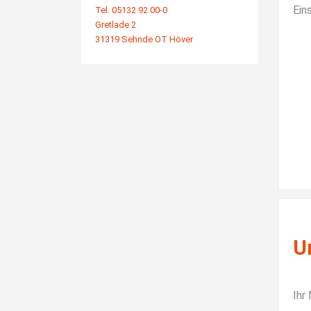
Ein
Tel. 05132 92 00-0
Gretlade 2
31319 Sehnde OT Höver
U
Ihr