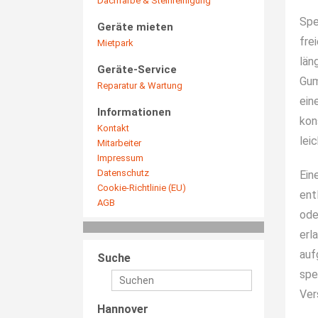
Dachfarbe & Steinreinigung
Spe
Geräte mieten
fre
Mietpark
län
Geräte-Service
Gum
Reparatur & Wartung
ein
Informationen
kon
Kontakt
lei
Mitarbeiter
Impressum
Datenschutz
Ein
Cookie-Richtlinie (EU)
ent
AGB
ode
erl
auf
Suche
spe
Ver
Hannover