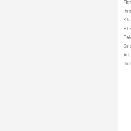
Fir
Ihr
Str
PLZ
Tel
Sin
Art
Ihr