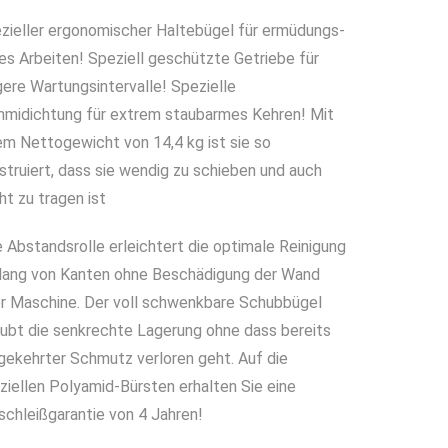
zieller ergonomischer Haltebügel für ermüdungs­
ies Arbeiten! Speziell geschützte Getriebe für
gere Wartungsintervalle! Spezielle
midichtung für extrem staubarmes Kehren! Mit
em Nettogewicht von 14,4 kg ist sie so
struiert, dass sie wendig zu schieben und auch
cht zu tragen ist
e Abstandsrolle erleichtert die optimale Reini­gung
lang von Kanten ohne Beschädigung der Wand
r Maschine. Der voll schwenkbare Schubbügel
aubt die senkrechte Lagerung ohne dass bereits
gekehrter Schmutz verloren geht. Auf die
ziellen Polyamid-Bürsten erhalten Sie eine
schleißgarantie von 4 Jahren!