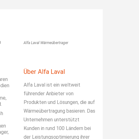
n
Alfa Laval Wärmeübertrager
Über Alfa Laval
aren
Alfa Laval ist ein weltweit
edien
führender Anbieter von
rme,
Produkten und Lösungen, die auf
.
Wärmeübertragung basieren. Das
ch
Unternehmen unterstützt
gen
Kunden in rund 100 Ländern bei
ger,
der Leistungsoptimierung ihrer