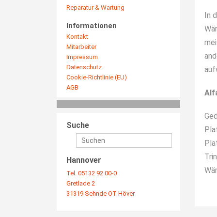
Reparatur & Wartung
In 
Informationen
Wär
Kontakt
mei
Mitarbeiter
and
Impressum
Datenschutz
auf
Cookie-Richtlinie (EU)
AGB
Alf
Ged
Suche
Pla
Pla
Tri
Hannover
Wär
Tel. 05132 92 00-0
Gretlade 2
31319 Sehnde OT Höver