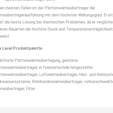
den meisten Fällen ist der Platten­wärmeübertrager die
meübertragerausführung mit dem höchsten Wirkungs­grad. Er ist
st die beste Lösung bei thermischen Problemen, da er vergliche
eren Bauarten die höchste Druck­ und Temperaturverträglichkeit
weist.
a Laval Produktpalette
ichtete Plattenwärmeübertagung, gelötete
ttenwärmeübertrager, in Fusionstechnik hergestellte
ttenwärmeübertrager, Luftwärmeübertrager, Heiz- und Kühlsyst
nkwassersysteme, Rohrbündelwärmeübertrager, vollverschweißt
meübertrager, Filter.