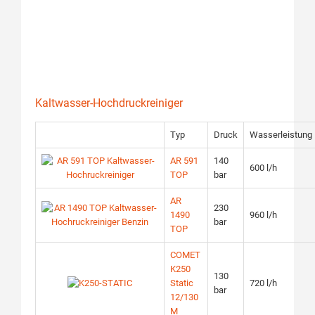
Kaltwasser-Hochdruckreiniger
Typ
Druck
Wasserleistung
AR 591
140
600 l/h
TOP
bar
AR
230
1490
960 l/h
bar
TOP
COMET
K250
130
Static
720 l/h
bar
12/130
M