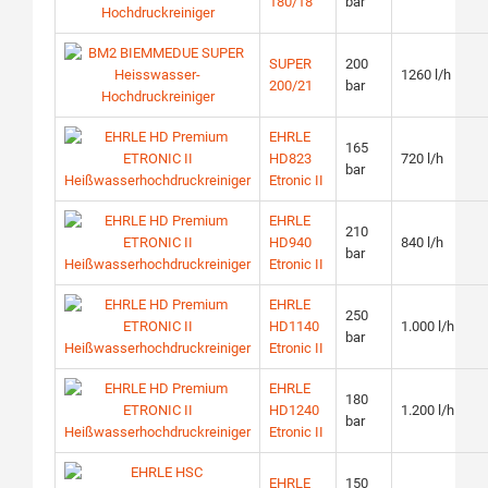
180/18
bar
SUPER
200
1260 l/h
200/21
bar
EHRLE
165
HD823
720 l/h
bar
Etronic II
EHRLE
210
HD940
840 l/h
bar
Etronic II
EHRLE
250
HD1140
1.000 l/h
bar
Etronic II
EHRLE
180
HD1240
1.200 l/h
bar
Etronic II
EHRLE
150