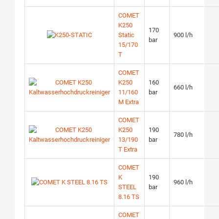
COMET
K250
170
Static
900 l/h
bar
15/170
T
COMET
K250
160
660 l/h
11/160
bar
M Extra
COMET
K250
190
780 l/h
13/190
bar
T Extra
COMET
K
190
960 l/h
STEEL
bar
8.16 TS
COMET