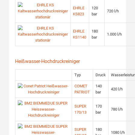
EHRLE
120
720 l/h
KS823
bar
EHRLE
180
1.000 l/h
KS1140
bar
Heißwasser-Hochdruckreiniger
Typ
Druck
Wasserleistu
COMET
140
420 l/h
PATRIOT
bar
SUPER
170
780 l/h
170/13
bar
SUPER
180
1080 l/h