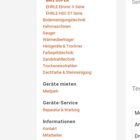
BM2 SUPER
Ser
EHRLE Etronic II Serie
EHRLE HSC ST Serie
Bodenreinigungstechnik
Kehrmaschinen
Sauger
Wärmeübertrager
Heizgeräte & Trockner
Farbspritztechnik
Sandstrahltechnik
Trockeneisstrahlen
Dachfarbe & Steinreinigung
Geräte mieten
Te
Mietpark
Geräte-Service
Reparatur & Wartung
Mo
Informationen
Ar
Kontakt
Mitarbeiter
Dr