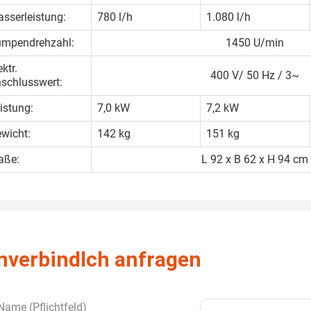
sserleistung:
780 l/h
1.080 l/h
mpendrehzahl:
1450 U/min
ektr.
400 V/ 50 Hz / 3~
schlusswert:
istung:
7,0 kW
7,2 kW
wicht:
142 kg
151 kg
aße:
L 92 x B 62 x H 94 cm
nverbindlch anfragen
 Name (Pflichtfeld)