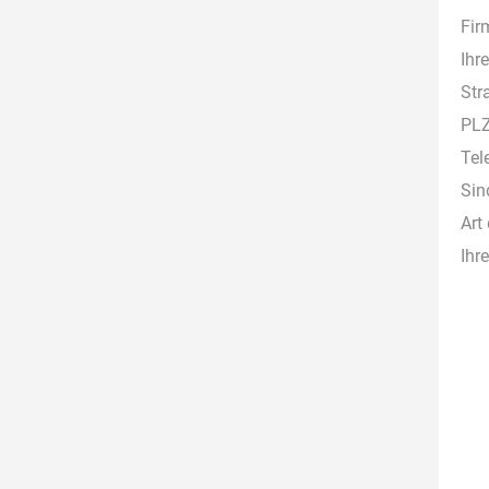
Fir
Ihr
Str
PLZ
Tel
Sin
Art
Ihr