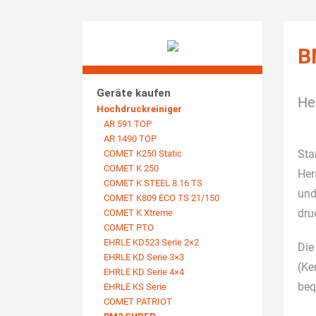
B
Geräte kaufen
He
Hochdruckreiniger
AR 591 TOP
AR 1490 TOP
Sta
COMET K250 Static
COMET K 250
Her
COMET K STEEL 8.16 TS
und
COMET K809 ECO TS 21/150
dru
COMET K Xtreme
COMET PTO
EHRLE KD523 Serie 2×2
Die
EHRLE KD Serie 3×3
(Ke
EHRLE KD Serie 4×4
beq
EHRLE KS Serie
COMET PATRIOT