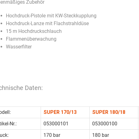
ienmäßiges Zubehör
Hochdruck-Pistole mit KW-Steckkupplung
Hochdruck-Lanze mit Flachstrahldüse
15 m Hochdruckschlauch
Flammenüberwachung
Wasserfilter
chnische Daten:
dell:
SUPER 170/13
SUPER 180/18
tikel-Nr.:
053000101
053000100
uck:
170 bar
180 bar