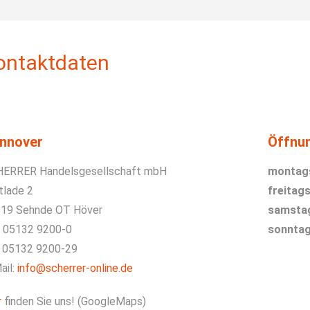
ontaktdaten
nnover
Öffnu
ERRER Handelsgesellschaft mbH
montags
tlade 2
freitags
19 Sehnde OT Höver
samsta
. 05132 9200-0
sonntag
 05132 9200-29
ail:
info@scherrer-online.de
r
finden Sie uns! (GoogleMaps)