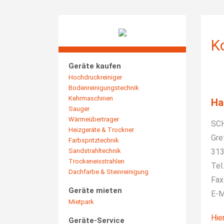
K
Geräte kaufen
Hochdruckreiniger
Bodenreinigungstechnik
Kehrmaschinen
Ha
Sauger
Wärmeübertrager
SCH
Heizgeräte & Trockner
Gre
Farbspritztechnik
Sandstrahltechnik
313
Trockeneisstrahlen
Tel
Dachfarbe & Steinreinigung
Fax
Geräte mieten
E-M
Mietpark
Hie
Geräte-Service