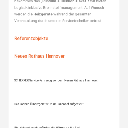
bekommen das
„Rundum-Glücklich-Paket“!
Wir bieten
Logistik inklusive Brennstoffmanagement. Auf Wunsch
werden die
Heizgeräte
während der gesamten
Veranstaltung durch unseren Servicetechniker betreut.
Referenzobjekte
Neues Rathaus Hannover
SCHERRER-Service-Fahrzeug vor dem Neuen Rathaus Hannover.
Das mobile Ölheizgerät wird im Innenhof aufgestellt.
Ein Heizschlauch befördert die Wärme an ihr Ziel.