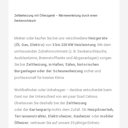
Zeltbeheizung mit Ölheizgerät – Wärmeverteilung durch einen
Deckenschlauch
Mieten
oder kaufen Sie bei uns verschiedene
Heizgeräte
(Öl, Gas, Elektro)
von
3 bis 220 KW Heizleistung
. Mit dem
umfassenden Zubehörsortiment (z. B. Deckenschläuche,
Ausblastürme, Brennstofftanks und Abgasanlagen) sorgen
Sie bei
Zeltheizung, in Hallen, Sälen, historischen
Burganlagen oder der
Scheunenheizung
sicher und
professionell für bestes Klima.
Wohlbefinden oder Unbehagen – darüber entscheidet beim
Gast nur der Unterschied von ein paar Grad Celsius.
Überlassen Sie deshalb bei der
Zeltheizung
oder der
Gartenparty
nichts dem Zufall. Ob
Heizpilzverleih,
Terrassenstrahler, Elektroheizer, Gasheizer
oder
mobiler
Ölheizer
, vertrauen Sie auf unsere 35-jährige Einheiz-